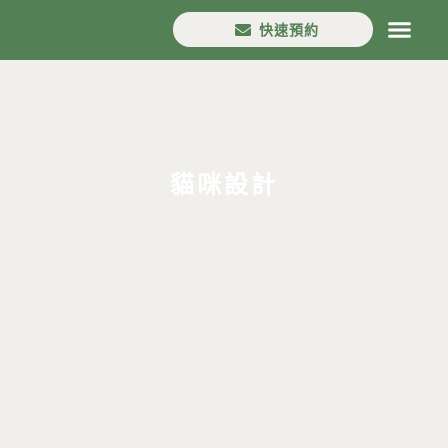
快速預約
首頁
House in
口碑分享
設計流程
案例作品
最新消息
分店資訊
貓咪設計