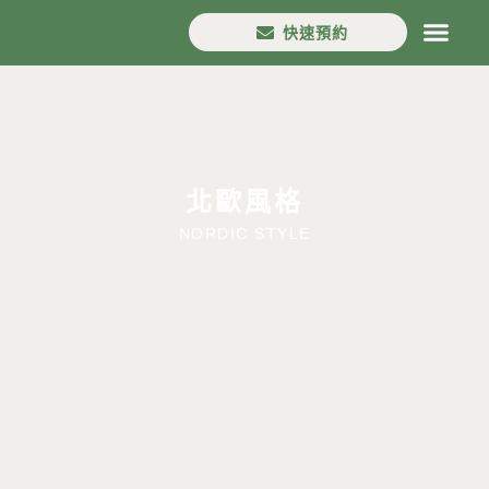
快速預約
首頁
House in
口碑分享
設計流程
案例作品
最新消息
分店資訊
北歐風格
NORDIC STYLE