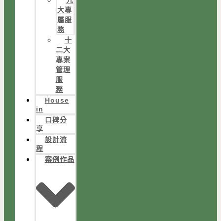
大專
屬服
務
十
二大
專案
管理
服
務
House
in
口碑分
享
設計流
程
案例作品