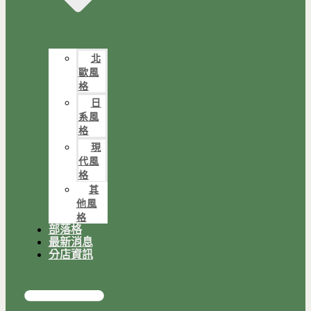
北
歐風
格
日
系風
格
現
代風
格
其
他風
格
部落格
最新消息
分店資訊