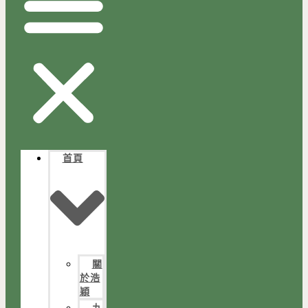
首頁
關
於浩
穎
九