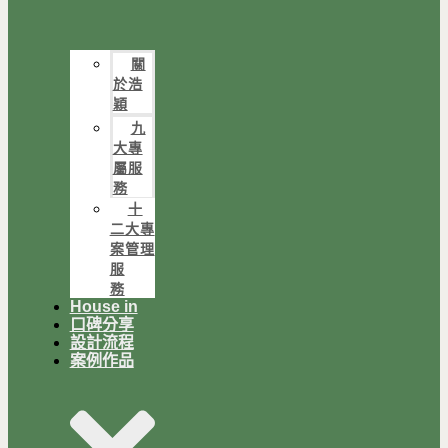
關
於浩
穎
九
大專
屬服
務
十
二大專
案管理
服
務
House in
口碑分享
設計流程
案例作品