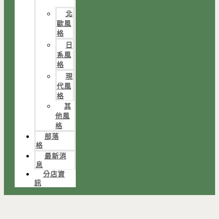
北
歐風
格
日
系風
格
現
代風
格
其
他風
格
部落
格
最新消
息
分店資
訊