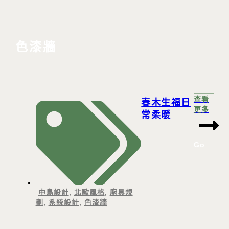
色漆牆
查看
春木生福日
更多
常柔暖
Go
中島設計
,
北歐風格
,
廚具規
劃
,
系統設計
,
色漆牆