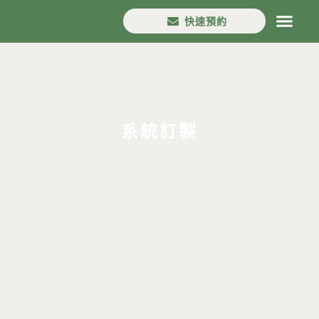
快速預約
首頁
House in
口碑分享
設計流程
案例作品
最新消息
分店資訊
系統訂製