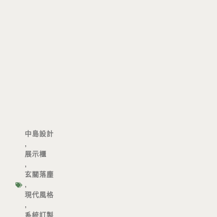
中島設計
,
展示櫃
,
玄關落塵
,
現代風格
,
系統訂製