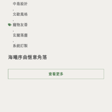
中島設計
,
北歐風格
,
寵物友善
,
玄關落塵
,
系統訂製
海曦序曲愜意角落
查看更多