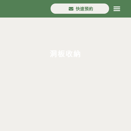
快速預約
首頁
House in
口碑分享
設計流程
案例作品
最新消息
分店資訊
洞板收納