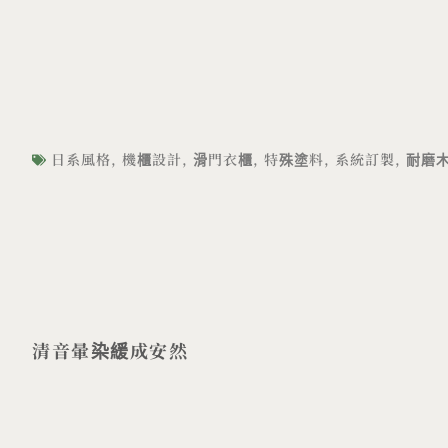
日系風格
,
機櫃設計
,
滑門衣櫃
,
特殊塗料
,
系統訂製
,
耐磨
清音暈染緩成安然