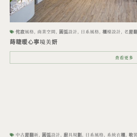
侘寂風格
,
商業空間
,
圓弧設計
,
日系風格
,
櫃檯設計
,
老屋
蒔睫暖心寧境美妍
查看更多
中古屋翻新
,
圓弧設計
,
廚具規劃
,
日系風格
,
系統衣櫃
,
軟