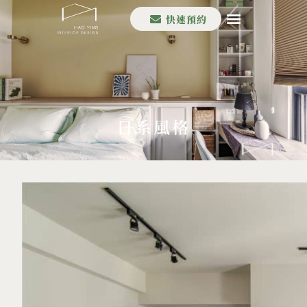
快速預約
填寫表單
首頁
House in
口碑分享
設計流程
案例作品
最新消息
分店資訊
日系風格