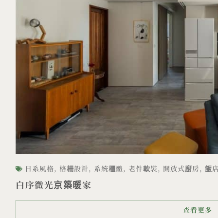
日系風格
,
格柵設計
,
系統櫃體
,
老件軟裝
,
開放式廚房
,
飯
白序微光京築暖家
查看更多