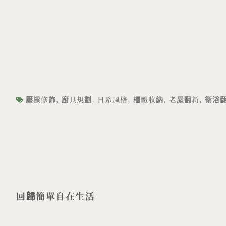
壓樑修飾
,
廚具規劃
,
日系風格
,
櫃體收納
,
老屋翻新
,
衛浴
回歸簡單自在生活