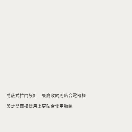
隱蔽式拉門設計 餐廳收納則結合電器櫃
設計雙面櫃使用上更貼合使用動線