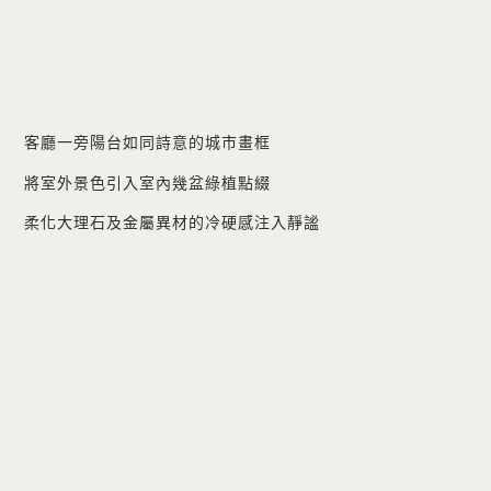
客廳一旁陽台如同詩意的城市畫框
將室外景色引入室內幾盆綠植點綴
柔化大理石及金屬異材的冷硬感注入靜謐