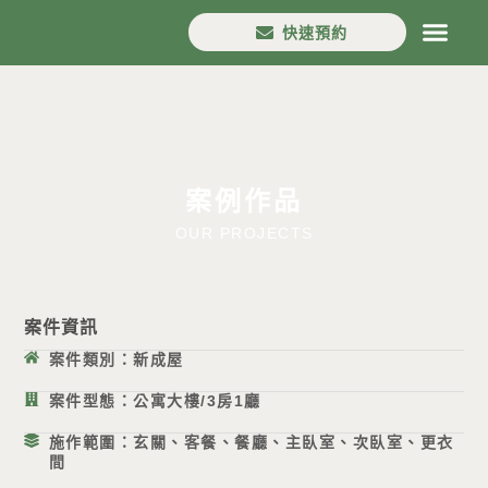
快速預約
首頁
House in
口碑分享
設計流程
案例作品
最新消息
分店資訊
案例作品
OUR PROJECTS
案件資訊
案件類別：新成屋
案件型態：公寓大樓/3房1廳
施作範圍：玄關、客餐、餐廳、主臥室、次臥室、更衣
間