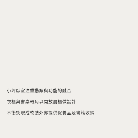
小坪臥室注重動線與功能的融合
衣櫃與書桌轉角以開放層櫃做設計
不衝突現成軟裝外亦提供保養品及書籍收納