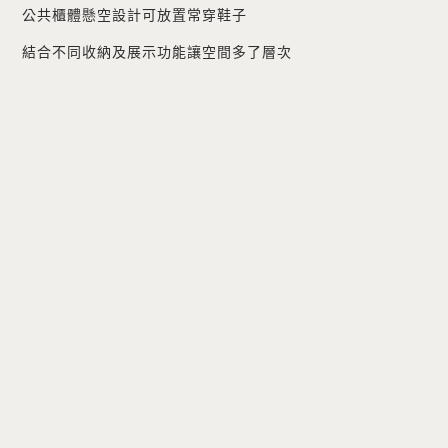
公共櫃體懸空設計可放置常穿鞋子
結合不同收納及展示功能讓空間多了層次