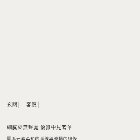
玄關│ 客廳│
細膩於無聲處 優雅中見奢華
圓弧元素柔和的弧線與流暢的線條