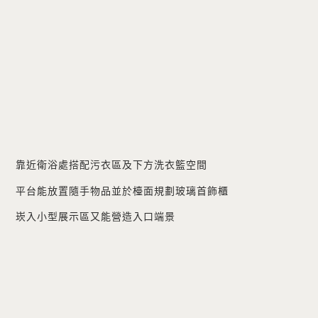
靠近衛浴處搭配污衣區及下方洗衣籃空間
平台能放置隨手物品並於檯面規劃玻璃首飾櫃
崁入小型展示區又能營造入口端景