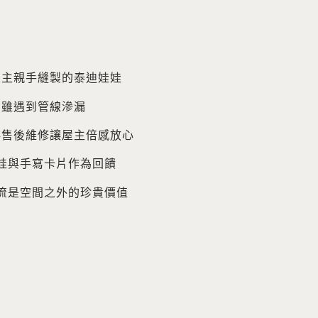
屋主親手縫製的泰迪娃娃
期雖遇到管線滲漏
排售後維修讓屋主倍感放心
娃與手寫卡片作為回饋
流是空間之外的珍貴價值