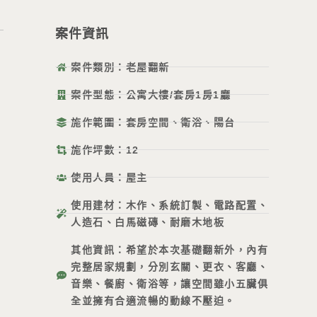
案件資訊
案件類別：老屋翻新
案件型態：公寓大樓/套房1房1廳
施作範圍：套房空間、衛浴、陽台
施作坪數：12
使用人員：屋主
使用建材：木作、系統訂製、電路配置、
人造石、白馬磁磚、耐磨木地板
其他資訊：希望於本次基礎翻新外，內有
完整居家規劃，分別玄關、更衣、客廳、
音樂、餐廚、衛浴等，讓空間雖小五臟俱
全並擁有合適流暢的動線不壓迫。