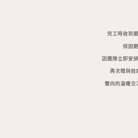
完工時收到
保固
因團隊立即安
再次贈與娃
雙向的溫暖交